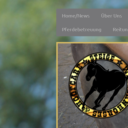
Home/News
Über Uns
Pferdebetreuung
Reitun