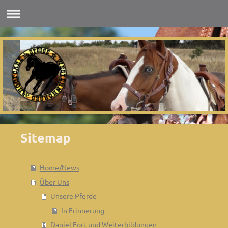
Sitemap
Home/News
Über Uns
Unsere Pferde
In Erinnerung
Daniel Fort-und Weiterbildungen