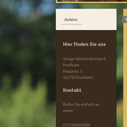
Anfahrt
Hier finden Sie uns
Steige Westernhorses &
Hoofcare
Hauptstr.
5
55278
Eimsheim
Kontakt
Rufen Sie einfach an
unter
015788407004