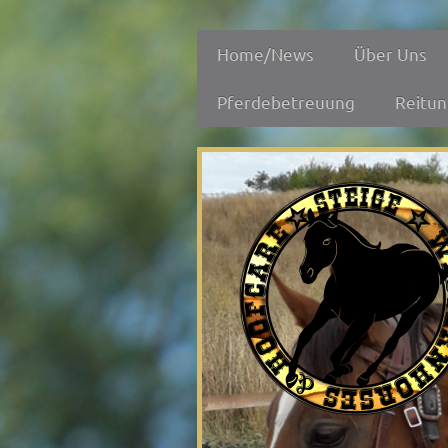
Home/News
Über Uns
Pferdebetreuung
Reitun